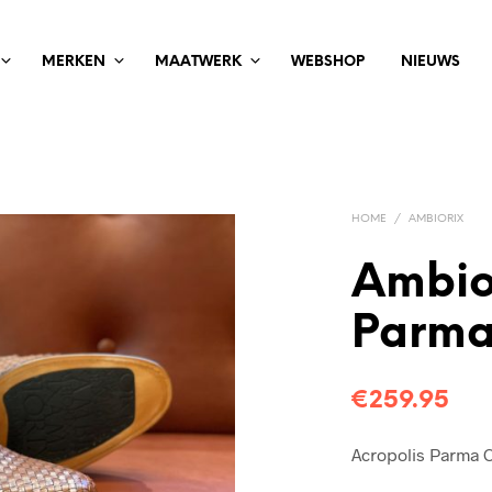
MERKEN
MAATWERK
WEBSHOP
NIEUWS
HOME
/
AMBIORIX
Ambio
Parma
€
259.95
Acropolis Parma 