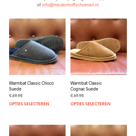
of
info@meulenhoffschoenen.nl
.
Warmbat Classic Choco
Warmbat Classic
Suede
Cognac Suede
€
69.95
€
69.95
OPTIES SELECTEREN
Dit
OPTIES SELECTEREN
Dit
product
prod
heeft
heef
meerdere
mee
variaties.
varia