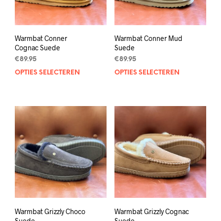
op
op
de
de
productpagina
prod
Warmbat Conner
Warmbat Conner Mud
Cognac Suede
Suede
€
89.95
€
89.95
OPTIES SELECTEREN
Dit
OPTIES SELECTEREN
Dit
product
prod
heeft
heef
meerdere
mee
variaties.
varia
Deze
Deze
optie
opti
kan
kan
gekozen
geko
worden
wor
op
op
de
de
productpagina
prod
Warmbat Grizzly Choco
Warmbat Grizzly Cognac
Suede
Suede