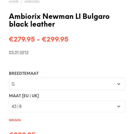
HOME
/
AMBIORIX
Ambiorix Newman LI Bulgaro
black leather
Prijsklasse:
€
279.95
-
€
299.95
€279.95
03.01.0212
tot
€299.95
BREEDTEMAAT
MAAT (EU | UK)
WISSEN