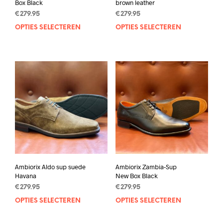
Box Black
brown leather
€
279.95
€
279.95
OPTIES SELECTEREN
Dit
OPTIES SELECTEREN
Dit
product
prod
heeft
heef
meerdere
mee
variaties.
varia
Deze
Deze
optie
opti
kan
kan
gekozen
geko
worden
wor
op
op
de
de
productpagina
prod
Ambiorix Aldo sup suede
Ambiorix Zambia-Sup
Havana
New Box Black
€
279.95
€
279.95
OPTIES SELECTEREN
Dit
OPTIES SELECTEREN
Dit
product
prod
heeft
heef