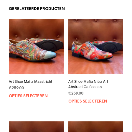
GERELATEERDE PRODUCTEN
Art Shoe Mafia Maastricht
Art Shoe Mafia Nitra Art
Abstract Calf ocean
€
259.00
€
259.00
OPTIES SELECTEREN
Dit
OPTIES SELECTEREN
Dit
product
prod
heeft
heef
meerdere
mee
variaties.
varia
Deze