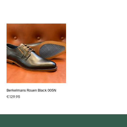
Berkelmans Rouen Black 005N
€
129.95
OPTIES SELECTEREN
Dit
product
heeft
meerdere