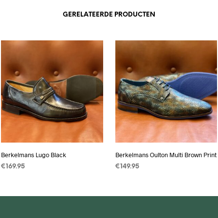
GERELATEERDE PRODUCTEN
Berkelmans Lugo Black
Berkelmans Oulton Multi Brown Print
€
169.95
€
149.95
OPTIES SELECTEREN
Dit
OPTIES SELECTEREN
Dit
product
product
heeft
heeft
meerdere
meerdere