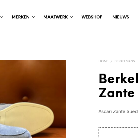
MERKEN
MAATWERK
WEBSHOP
NIEUWS
HOME
/
BERKELMANS
Berke
Zante
Ascari Zante Sue