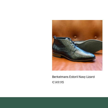
Berkelmans Estoril Navy Lizard
€
149.95
OPTIES SELECTEREN
Dit
product
heeft
meerdere