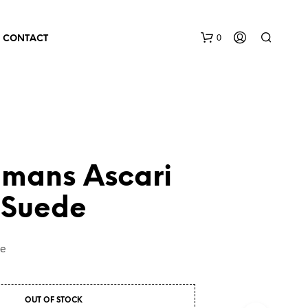
0
CONTACT
lmans Ascari
 Suede
de
OUT OF STOCK