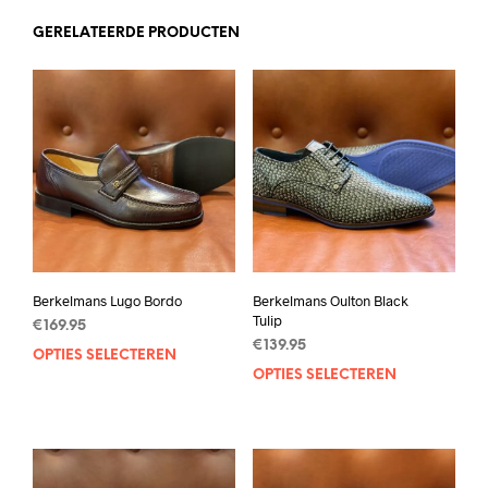
GERELATEERDE PRODUCTEN
Berkelmans Lugo Bordo
Berkelmans Oulton Black
Tulip
€
169.95
€
139.95
OPTIES SELECTEREN
Dit
OPTIES SELECTEREN
Dit
product
prod
heeft
heef
meerdere
mee
variaties.
varia
Deze