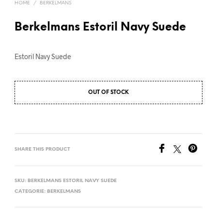
HOME
/
BERKELMANS
Berkelmans Estoril Navy Suede
Estoril Navy Suede
OUT OF STOCK
SHARE THIS PRODUCT
SKU:
BERKELMANS ESTORIL NAVY SUEDE
CATEGORIE:
BERKELMANS