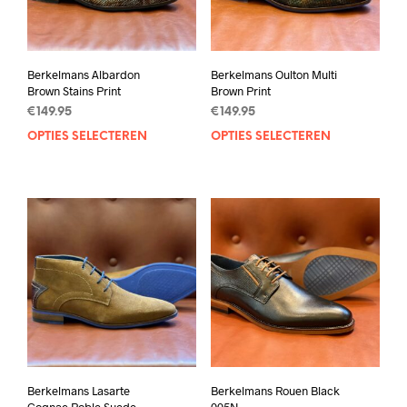
Berkelmans Albardon
Berkelmans Oulton Multi
Brown Stains Print
Brown Print
€
149.95
€
149.95
OPTIES SELECTEREN
Dit
OPTIES SELECTEREN
Dit
product
prod
heeft
heef
meerdere
mee
variaties.
varia
Deze
Deze
optie
opti
kan
kan
gekozen
geko
worden
wor
op
op
de
de
productpagina
prod
Berkelmans Lasarte
Berkelmans Rouen Black