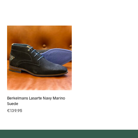
Berkelmans Lasarte Navy Marino
Suede
€
139.95
OPTIES SELECTEREN
Dit
product
heeft