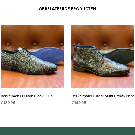
GERELATEERDE PRODUCTEN
Berkelmans Oulton Black Tulip
Berkelmans Estoril Multi Brown Print
€
139.95
€
149.95
OPTIES SELECTEREN
Dit
OPTIES SELECTEREN
Dit
product
product
heeft
heeft
meerdere
meerdere