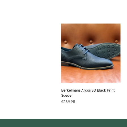
Berkelmans Arcos 3D Black Print
Suede
€
139.95
OPTIES SELECTEREN
Dit
product
heeft