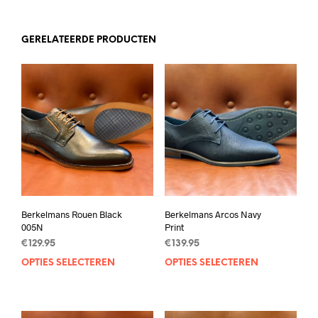
GERELATEERDE PRODUCTEN
Berkelmans Rouen Black
Berkelmans Arcos Navy
005N
Print
€
129.95
€
139.95
OPTIES SELECTEREN
Dit
OPTIES SELECTEREN
Dit
product
prod
heeft
heef
meerdere
mee