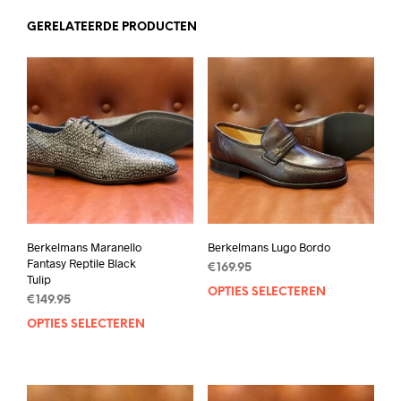
GERELATEERDE PRODUCTEN
Berkelmans Maranello
Berkelmans Lugo Bordo
Fantasy Reptile Black
€
169.95
Tulip
OPTIES SELECTEREN
Dit
€
149.95
prod
OPTIES SELECTEREN
Dit
heef
product
mee
heeft
varia
meerdere
Deze