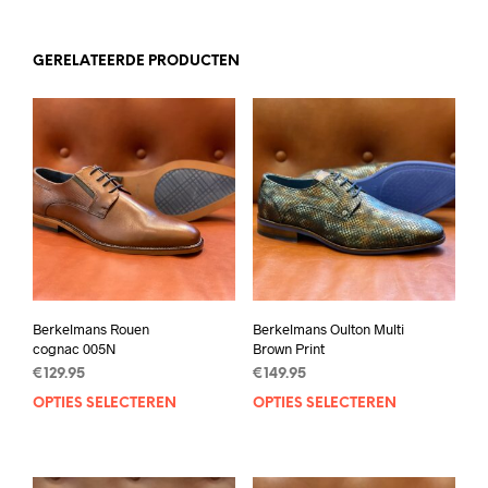
GERELATEERDE PRODUCTEN
Berkelmans Rouen
Berkelmans Oulton Multi
cognac 005N
Brown Print
€
129.95
€
149.95
OPTIES SELECTEREN
Dit
OPTIES SELECTEREN
Dit
product
prod
heeft
heef
meerdere
mee