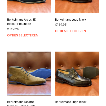
Berkelmans Arcos 3D
Berkelmans Lugo Navy
Black Print Suede
€
169.95
€
139.95
OPTIES SELECTEREN
Dit
OPTIES SELECTEREN
Dit
prod
product
heef
heeft
mee
meerdere
varia
variaties.
Deze
Deze
opti
optie
kan
kan
geko
gekozen
wor
worden
op
op
de
de
prod
productpagina
Berkelmans Lasarte
Berkelmans Lugo Black