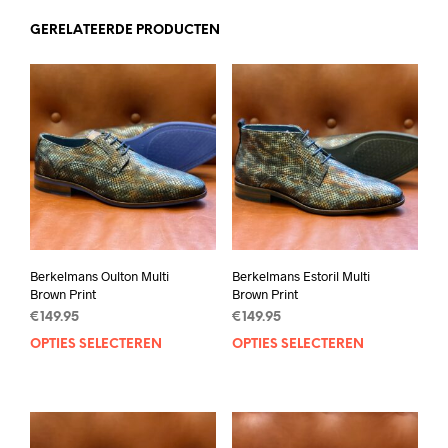
GERELATEERDE PRODUCTEN
Berkelmans Oulton Multi
Berkelmans Estoril Multi
Brown Print
Brown Print
€
149.95
€
149.95
OPTIES SELECTEREN
Dit
OPTIES SELECTEREN
Dit
product
prod
heeft
heef
meerdere
mee
variaties.
varia