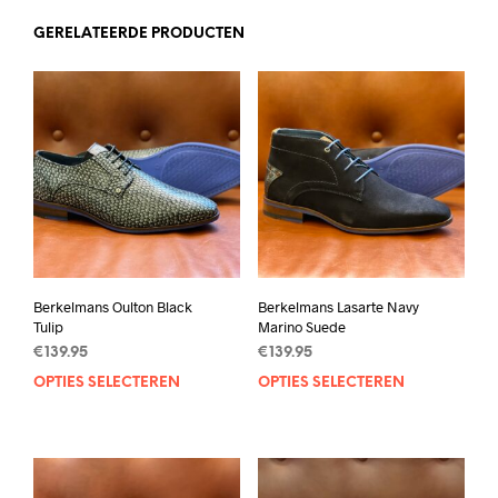
GERELATEERDE PRODUCTEN
Berkelmans Oulton Black
Berkelmans Lasarte Navy
Tulip
Marino Suede
€
139.95
€
139.95
OPTIES SELECTEREN
Dit
OPTIES SELECTEREN
Dit
product
prod
heeft
heef
meerdere
mee
variaties.
varia