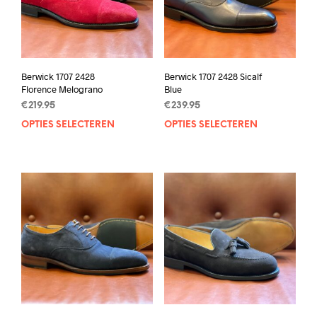
Berwick 1707 2428
Berwick 1707 2428 Sicalf
Florence Melograno
Blue
€
219.95
€
239.95
OPTIES SELECTEREN
Dit
OPTIES SELECTEREN
Dit
product
prod
heeft
heef
meerdere
mee
variaties.
varia
Deze
Deze
optie
opti
kan
kan
gekozen
geko
worden
wor
op
op
de
de
productpagina
prod