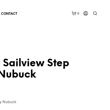
0
CONTACT
 Sailview Step
Nubuck
vy Nubuck