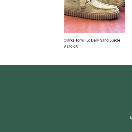
Clarks Torhill Lo Dark Sand Suede
€
129.95
OPTIES SELECTEREN
Dit
product
heeft
meerdere
variaties.
Deze
optie
kan
gekozen
M
worden
op