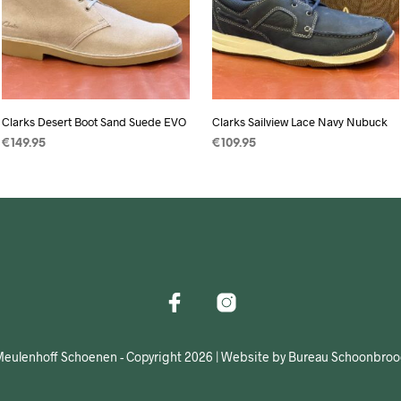
Clarks Desert Boot Sand Suede EVO
Clarks Sailview Lace Navy Nubuck
€
149.95
€
109.95
OPTIES SELECTEREN
Dit
OPTIES SELECTEREN
Dit
product
product
heeft
heeft
meerdere
meerdere
variaties.
variaties.
Deze
Deze
optie
optie
kan
kan
gekozen
gekozen
eulenhoff Schoenen - Copyright 2026 | Website by Bureau Schoonbro
worden
worden
op
op