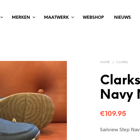
MERKEN
MAATWERK
WEBSHOP
NIEUWS
HOME
/
CLARKS
Clarks
Navy 
€
109.95
Sailview Step Na