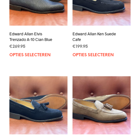
Edward Allan Elvis
Edward Allan Ken Suede
Trenzado A-10 Cian Blue
Cafe
€
269.95
€
199.95
OPTIES SELECTEREN
Dit
OPTIES SELECTEREN
Dit
product
prod
heeft
heef
meerdere
mee
variaties.
varia
Deze
Deze
optie
opti
kan
kan
gekozen
geko
worden
wor
op
op
de
de
productpagina
prod