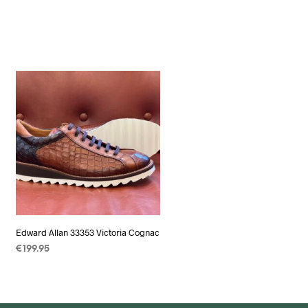
Edward Allan 33353 Victoria Cognac
€
199.95
OPTIES SELECTEREN
Dit
product
heeft