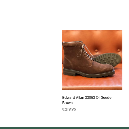
Edward Allan 33053 Oil Suede
Brown
€
219.95
OPTIES SELECTEREN
Dit
product