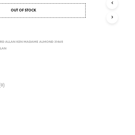
OUT OF STOCK
RD ALLAN KEN MADAME ALMOND 31465
LLAN
0)