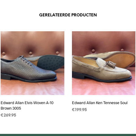
GERELATEERDE PRODUCTEN
Edward Allan Elvis Woven A-10
Edward Allan Ken Tennesse Soul
Brown 3005
€
199.95
€
269.95
OPTIES SELECTEREN
Dit
OPTIES SELECTEREN
Dit
product
product
heeft