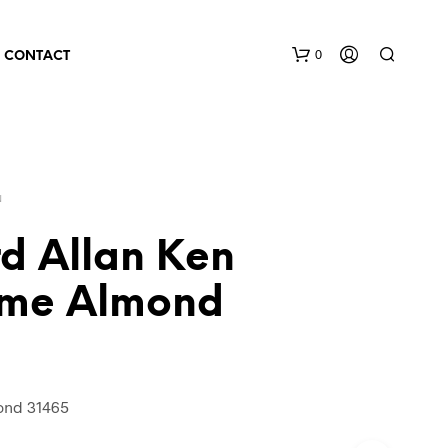
0
CONTACT
N
d Allan Ken
me Almond
ond 31465