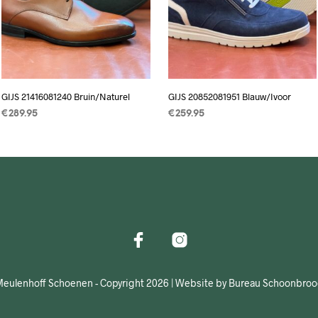
GIJS 21416081240 Bruin/Naturel
GIJS 20852081951 Blauw/Ivoor
€
289.95
€
259.95
OPTIES SELECTEREN
Dit
OPTIES SELECTEREN
Dit
product
product
heeft
heeft
meerdere
meerdere
variaties.
variaties.
Deze
Deze
optie
optie
kan
kan
gekozen
gekozen
eulenhoff Schoenen - Copyright 2026 | Website by Bureau Schoonbro
worden
worden
op
op