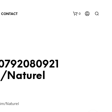
0
CONTACT
20792080921
/Naturel
im/Naturel