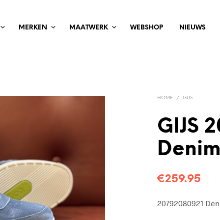
MERKEN
MAATWERK
WEBSHOP
NIEUWS
HOME
/
GIJS
GIJS 
Denim
€
259.95
20792080921 Den