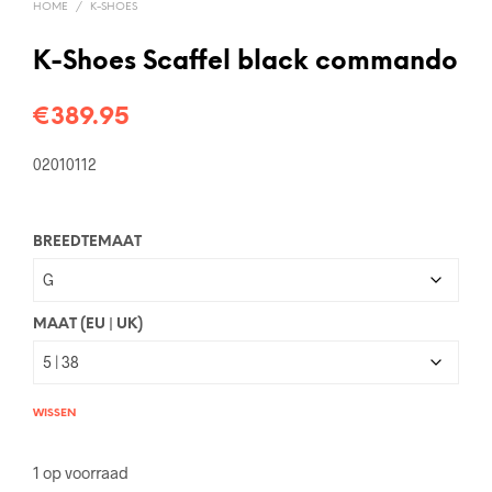
HOME
/
K-SHOES
K-Shoes Scaffel black commando
€
389.95
02010112
BREEDTEMAAT
MAAT (EU | UK)
WISSEN
1 op voorraad