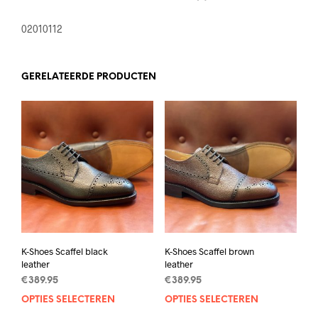
02010112
GERELATEERDE PRODUCTEN
K-Shoes Scaffel black
K-Shoes Scaffel brown
leather
leather
€
389.95
€
389.95
OPTIES SELECTEREN
Dit
OPTIES SELECTEREN
Dit
product
prod