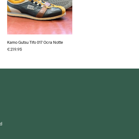
Kamo Gutsu Tifo 017 Ocra Notte
€
219.95
OPTIES SELECTEREN
Dit
product
heeft
meerdere
variaties.
Deze
optie
kan
gekozen
od
worden
op