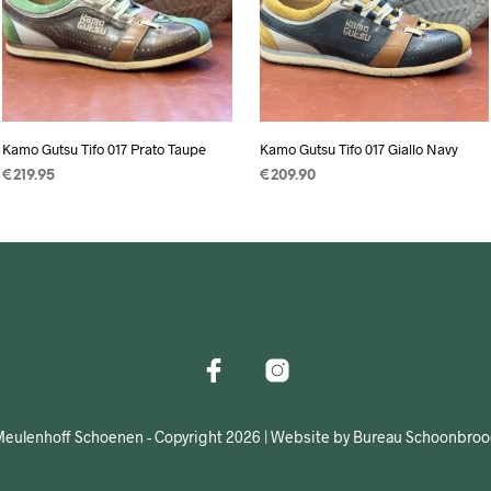
Kamo Gutsu Tifo 017 Prato Taupe
Kamo Gutsu Tifo 017 Giallo Navy
€
219.95
€
209.90
OPTIES SELECTEREN
Dit
OPTIES SELECTEREN
Dit
product
product
heeft
heeft
meerdere
meerdere
variaties.
variaties.
Deze
Deze
optie
optie
kan
kan
gekozen
gekozen
eulenhoff Schoenen - Copyright 2026 | Website by Bureau Schoonbro
worden
worden
op
op