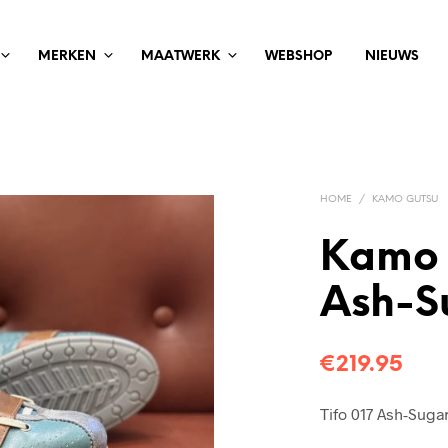
MERKEN
MAATWERK
WEBSHOP
NIEUWS
HOME
/
KAMO GUTSU
Kamo 
Ash-S
€
219.95
Tifo 017 Ash-Suga