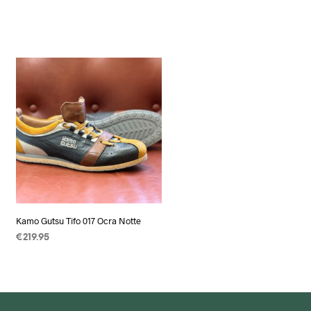
Kamo Gutsu Tifo 017 Ocra Notte
€
219.95
OPTIES SELECTEREN
Dit
product
heeft
meerdere