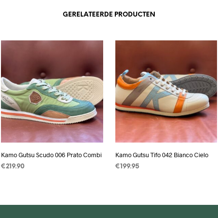
GERELATEERDE PRODUCTEN
Kamo Gutsu Scudo 006 Prato Combi
Kamo Gutsu Tifo 042 Bianco Cielo
€
219.90
€
199.95
OPTIES SELECTEREN
Dit
OPTIES SELECTEREN
Dit
product
product
heeft
heeft
meerdere
meerdere