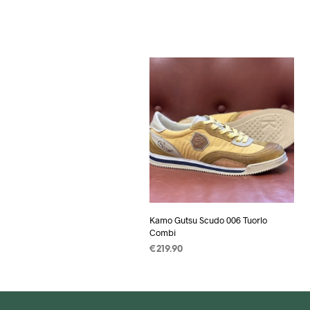
Kamo Gutsu Scudo 006 Tuorlo
Combi
€
219.90
OPTIES SELECTEREN
Dit
product
heeft