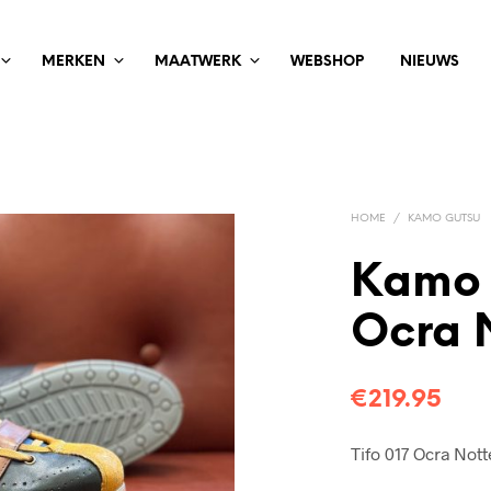
MERKEN
MAATWERK
WEBSHOP
NIEUWS
HOME
/
KAMO GUTSU
Kamo 
Ocra 
€
219.95
Tifo 017 Ocra Nott