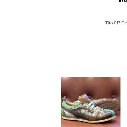
BES
Tifo 017 O