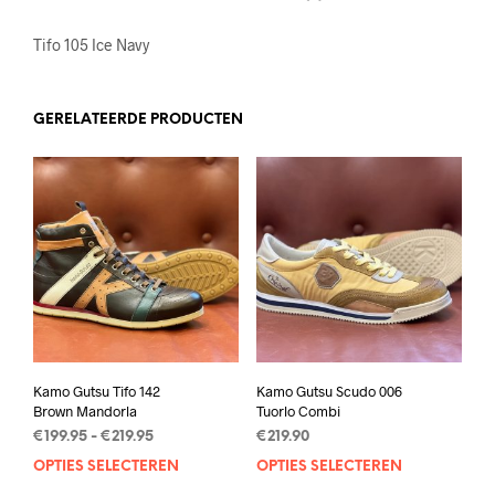
Tifo 105 Ice Navy
GERELATEERDE PRODUCTEN
Kamo Gutsu Tifo 142
Kamo Gutsu Scudo 006
Brown Mandorla
Tuorlo Combi
Prijsklasse:
€
199.95
-
€
219.95
€
219.90
€199.95
OPTIES SELECTEREN
Dit
OPTIES SELECTEREN
Dit
tot
product
prod