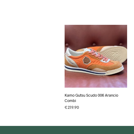
Kamo Gutsu Scudo 006 Arancio
Combi
€
219.90
OPTIES SELECTEREN
Dit
product
heeft