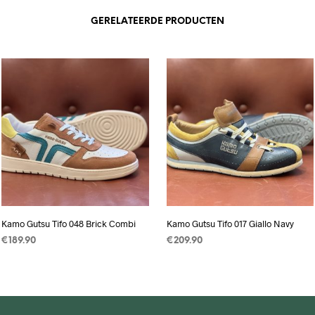
GERELATEERDE PRODUCTEN
Kamo Gutsu Tifo 048 Brick Combi
Kamo Gutsu Tifo 017 Giallo Navy
€
189.90
€
209.90
OPTIES SELECTEREN
Dit
OPTIES SELECTEREN
Dit
product
product
heeft
heeft
meerdere
meerdere