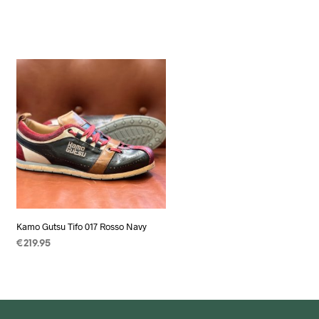
Kamo Gutsu Tifo 017 Rosso Navy
€
219.95
OPTIES SELECTEREN
Dit
product
heeft
meerdere