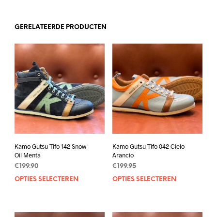
GERELATEERDE PRODUCTEN
Kamo Gutsu Tifo 142 Snow
Kamo Gutsu Tifo 042 Cielo
Oil Menta
Arancio
€
199.90
€
199.95
OPTIES SELECTEREN
Dit
OPTIES SELECTEREN
Dit
product
prod
heeft
heef
meerdere
mee