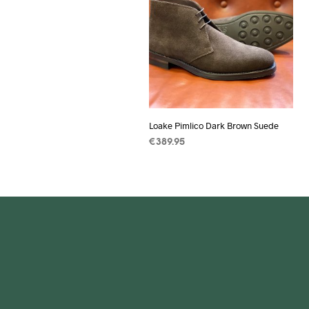
Loake Pimlico Dark Brown Suede
€
389.95
OPTIES SELECTEREN
Dit
product
heeft
meerdere
variaties.
Deze
optie
kan
gekozen