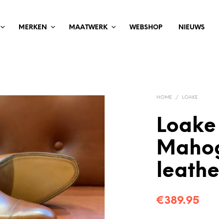
MERKEN
MAATWERK
WEBSHOP
NIEUWS
HOME
/
LOAKE
Loake
Mahog
leathe
€
389.95