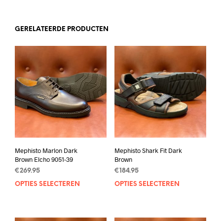
GERELATEERDE PRODUCTEN
Mephisto Marlon Dark
Mephisto Shark Fit Dark
Brown Elcho 9051-39
Brown
€
269.95
€
184.95
OPTIES SELECTEREN
Dit
OPTIES SELECTEREN
Dit
product
prod
heeft
heef
meerdere
mee