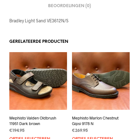
BEOORDELINGEN (0)
Bradley Light Sand VE3612N/S
GERELATEERDE PRODUCTEN
Mephisto Valden Oldbrush
Mephisto Marlon Chestnut
11951 Dark brown
Gipsi 9178 N
€
194.95
€
269.95