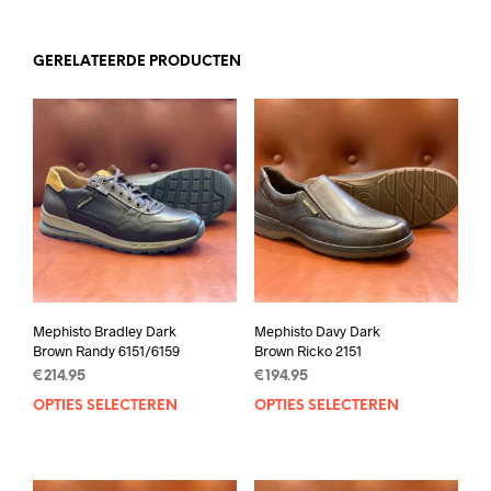
GERELATEERDE PRODUCTEN
Mephisto Bradley Dark
Mephisto Davy Dark
Brown Randy 6151/6159
Brown Ricko 2151
€
214.95
€
194.95
OPTIES SELECTEREN
Dit
OPTIES SELECTEREN
Dit
product
prod
heeft
heef
meerdere
mee