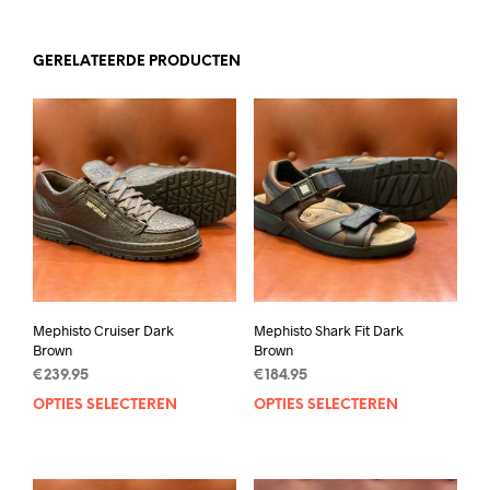
GERELATEERDE PRODUCTEN
Mephisto Cruiser Dark
Mephisto Shark Fit Dark
Brown
Brown
€
239.95
€
184.95
OPTIES SELECTEREN
Dit
OPTIES SELECTEREN
Dit
product
prod
heeft
heef
meerdere
mee