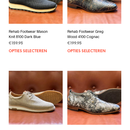
Rehab Footwear Mason
Rehab Footwear Greg
Knit 8100 Dark Blue
Wood 4100 Cognac
€
159.95
€
199.95
OPTIES SELECTEREN
Dit
OPTIES SELECTEREN
Dit
product
prod
heeft
heef
meerdere
mee
variaties.
varia
Deze
Deze
optie
opti
kan
kan
gekozen
geko
worden
wor
op
op
de
de
productpagina
prod