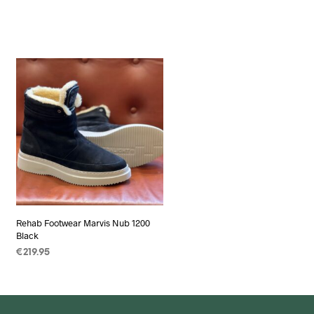
Rehab Footwear Marvis Nub 1200
Black
€
219.95
OPTIES SELECTEREN
Dit
product
heeft