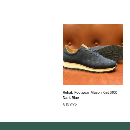
Rehab Footwear Mason Knit 8100
Dark Blue
€
159.95
OPTIES SELECTEREN
Dit
product
heeft