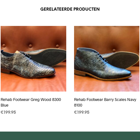
GERELATEERDE PRODUCTEN
Rehab Footwear Greg Wood 8300
Rehab Footwear Barry Scales Navy
Blue
8100
€
199.95
€
199.95
OPTIES SELECTEREN
Dit
OPTIES SELECTEREN
Dit
product
product
heeft
heeft