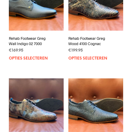
Rehab Footwear Greg
Rehab Footwear Greg
Wall Indigo 02 7000
Wood 4100 Cognac
€
169.95
€
199.95
OPTIES SELECTEREN
Dit
OPTIES SELECTEREN
Dit
product
prod
heeft
heef
meerdere
mee
variaties.
varia
Deze
Deze
optie
opti
kan
kan
gekozen
geko
worden
wor
op
op
de
de