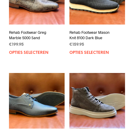
Rehab Footwear Greg
Rehab Footwear Mason
Marble 5000 Sand
Knit 8100 Dark Blue
€
199.95
€
159.95
OPTIES SELECTEREN
Dit
OPTIES SELECTEREN
Dit
product
prod
heeft
heef
meerdere
mee
variaties.
varia
Deze
Deze
optie
opti
kan
kan
gekozen
geko
worden
wor
op
op
de
de
productpagina
prod