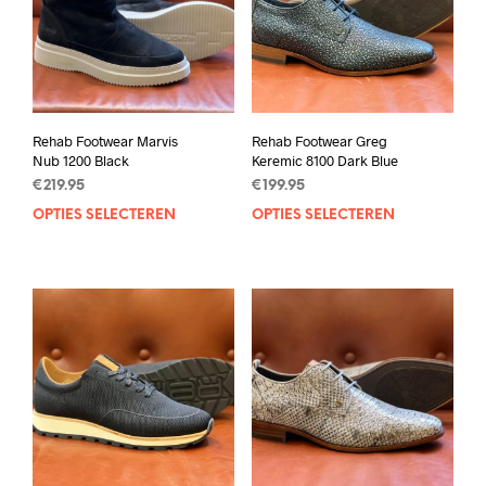
Rehab Footwear Marvis
Rehab Footwear Greg
Nub 1200 Black
Keremic 8100 Dark Blue
€
219.95
€
199.95
OPTIES SELECTEREN
Dit
OPTIES SELECTEREN
Dit
product
prod
heeft
heef
meerdere
mee
variaties.
varia
Deze
Deze
optie
opti
kan
kan
gekozen
geko
worden
wor
op
op
de
de