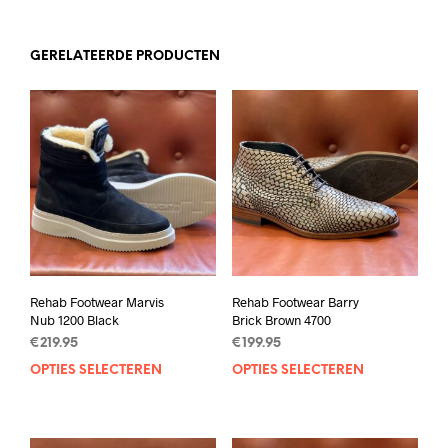
GERELATEERDE PRODUCTEN
Rehab Footwear Marvis
Rehab Footwear Barry
Nub 1200 Black
Brick Brown 4700
€
219.95
€
199.95
OPTIES SELECTEREN
Dit
OPTIES SELECTEREN
Dit
product
prod
heeft
heef
meerdere
mee