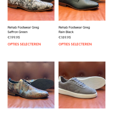
Rehab Footwear Greg
Rehab Footwear Greg
Saffron Green
Rain Black
€
199.95
€
189.95
OPTIES SELECTEREN
Dit
OPTIES SELECTEREN
Dit
product
prod
heeft
heef
meerdere
mee
variaties.
varia
Deze
Deze
optie
opti
kan
kan
gekozen
geko
worden
wor
op
op
de
de
productpagina
prod