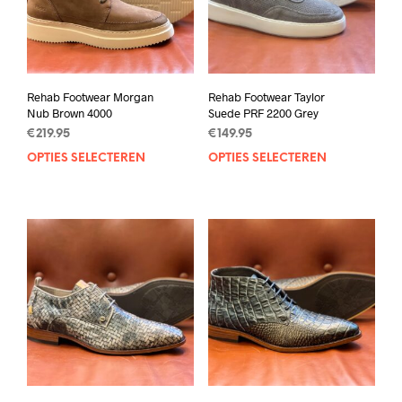
Rehab Footwear Morgan
Rehab Footwear Taylor
Nub Brown 4000
Suede PRF 2200 Grey
€
219.95
€
149.95
OPTIES SELECTEREN
Dit
OPTIES SELECTEREN
Dit
product
prod
heeft
heef
meerdere
mee
variaties.
varia
Deze
Deze
optie
opti
kan
kan
gekozen
geko
worden
wor
op
op
de
de
productpagina
prod