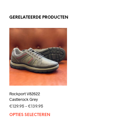
GERELATEERDE PRODUCTEN
Rockport V82622
Castlerock Grey
Prijsklasse:
€
129.95
-
€
139.95
€129.95
OPTIES SELECTEREN
Dit
tot
product
€139.95
heeft
meerdere