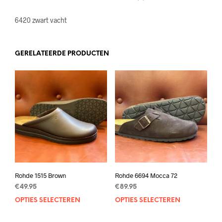
6420 zwart vacht
GERELATEERDE PRODUCTEN
Rohde 1515 Brown
Rohde 6694 Mocca 72
€
49.95
€
89.95
OPTIES SELECTEREN
Dit
OPTIES SELECTEREN
Dit
product
prod