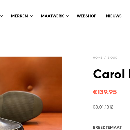
MERKEN
MAATWERK
WEBSHOP
NIEUWS
HOME
/
SIOUX
Carol
€
139.95
08.01.1312
BREEDTEMAAT