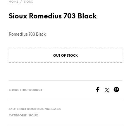
HOME
/
SIOUX
Sioux Romedius 703 Black
Romedius 703 Black
OUT OF STOCK
SHARE THIS PRODUCT
SKU:
SIOUX ROMEDIUS 703 BLACK
CATEGORIE:
SIOUX