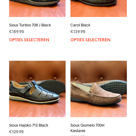
Sioux Turibio 708 J Black
Carol Black
€
159.95
€
139.95
OPTIES SELECTEREN
Dit
OPTIES SELECTEREN
Dit
product
prod
heeft
heef
meerdere
mee
variaties.
varia
Deze
Deze
optie
opti
kan
kan
gekozen
geko
worden
wor
op
op
de
de
productpagina
prod
Sioux Hajoko 713 Black
Sioux Giumelo 700H
Kastanie
€
129.95