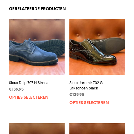
GERELATEERDE PRODUCTEN
Sioux Dilip 707 H Sirena
Sioux Jaromir 702 G
Lakschoen black
€
139.95
€
139.95
OPTIES SELECTEREN
Dit
OPTIES SELECTEREN
Dit
product
prod
heeft
heef
meerdere
mee
variaties.
varia
Deze