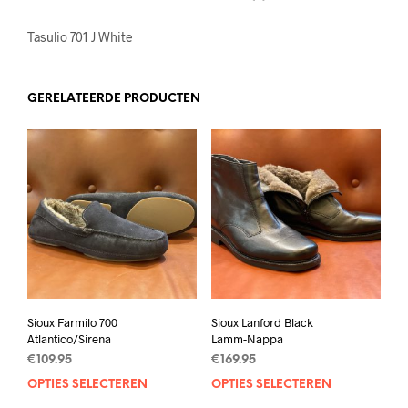
Tasulio 701 J White
GERELATEERDE PRODUCTEN
Sioux Farmilo 700
Sioux Lanford Black
Atlantico/Sirena
Lamm-Nappa
€
109.95
€
169.95
OPTIES SELECTEREN
Dit
OPTIES SELECTEREN
Dit
product
prod