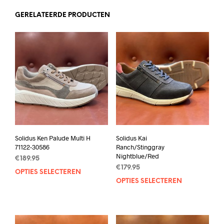
GERELATEERDE PRODUCTEN
Solidus Ken Palude Multi H
Solidus Kai
71122-30586
Ranch/Stinggray
Nightblue/Red
€
189.95
€
179.95
OPTIES SELECTEREN
Dit
OPTIES SELECTEREN
Dit
product
prod
heeft
heef
meerdere
mee
variaties.