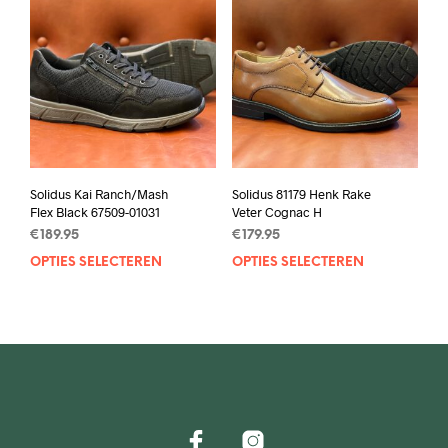
varia
Deze
Deze
optie
opti
kan
kan
gekozen
geko
worden
wor
op
op
de
de
productpagina
prod
Solidus Kai Ranch/Mash
Solidus 81179 Henk Rake
Flex Black 67509-01031
Veter Cognac H
€
189.95
€
179.95
OPTIES SELECTEREN
Dit
OPTIES SELECTEREN
Dit
product
prod
heeft
heef
meerdere
mee
variaties.
varia
Deze
Deze
optie
opti
kan
kan
gekozen
geko