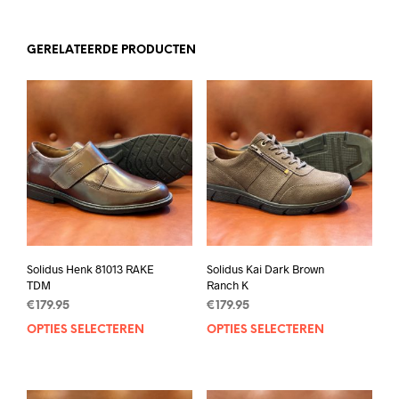
GERELATEERDE PRODUCTEN
Solidus Henk 81013 RAKE
Solidus Kai Dark Brown
TDM
Ranch K
€
179.95
€
179.95
OPTIES SELECTEREN
Dit
OPTIES SELECTEREN
Dit
product
prod
heeft
heef
meerdere
mee