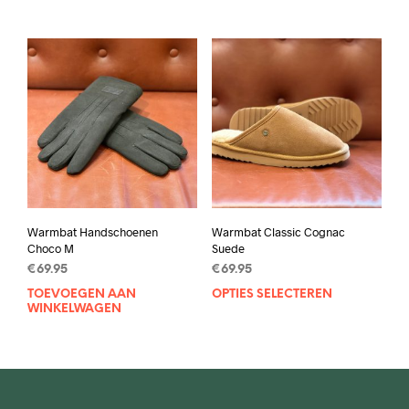
Warmbat Handschoenen
Warmbat Classic Cognac
Choco M
Suede
€
69.95
€
69.95
TOEVOEGEN AAN
OPTIES SELECTEREN
Dit
WINKELWAGEN
prod
heef
mee
varia
Deze