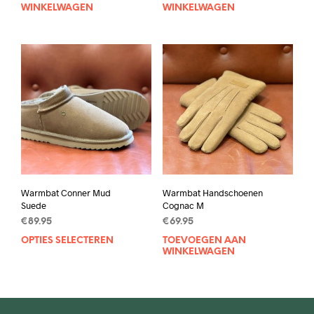
WINKELWAGEN
WINKELWAGEN
Warmbat Conner Mud
Warmbat Handschoenen
Suede
Cognac M
€
89.95
€
69.95
OPTIES SELECTEREN
Dit
TOEVOEGEN AAN
WINKELWAGEN
product
heeft
meerdere
variaties.