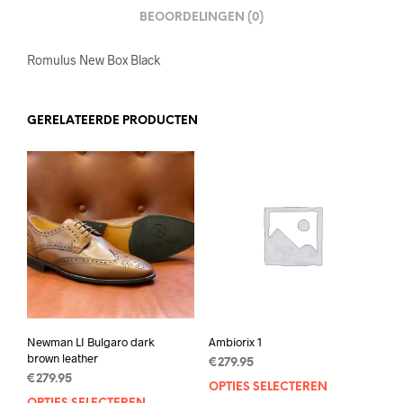
BEOORDELINGEN (0)
Romulus New Box Black
GERELATEERDE PRODUCTEN
Newman LI Bulgaro dark
Ambiorix 1
brown leather
€
279.95
€
279.95
OPTIES SELECTEREN
Dit